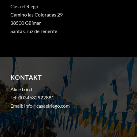
Casa el Riego
Camino las Coloradas 29
38500 Güímar
Santa Cruz de Tenerife
KONTAKT
Alice Lorch
Tel:
0034682922881
Email:
info@casaelriego.com